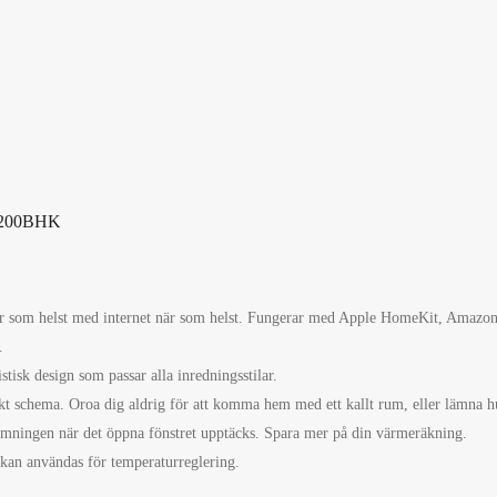
TS200BHK
ar som helst med internet när som helst. Fungerar med Apple HomeKit, Amazon
.
isk design som passar alla inredningsstilar.
t schema. Oroa dig aldrig för att komma hem med ett kallt rum, eller lämna 
rmningen när det öppna fönstret upptäcks. Spara mer på din värmeräkning.
 kan användas för temperaturreglering.