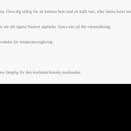
a. Oroa dig aldrig för att komma hem med ett kallt rum, eller lämna huset m
n när det öppna fönstret upptäcks. Spara mer på din värmeräkning.
nvändas för temperaturreglering.
inte lämplig för den nordamerikanska marknaden.