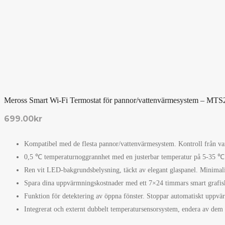
Meross Smart Wi-Fi Termostat för pannor/vattenvärmesystem – M
699.00
kr
Kompatibel med de flesta pannor/vattenvärmesystem. Kontroll från v
0,5 ℃ temperaturnoggrannhet med en justerbar temperatur på 5-35 ℃
Ren vit LED-bakgrundsbelysning, täckt av elegant glaspanel. Minimalist
Spara dina uppvärmningskostnader med ett 7×24 timmars smart grafisk
Funktion för detektering av öppna fönster. Stoppar automatiskt uppvä
Integrerat och externt dubbelt temperatursensorsystem, endera av dem