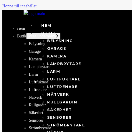
Hoppa till innehållet
HEM
Hem
BUTIK
Butik
Visa undermeny
BELYSNING
Belysning
GARAGE
Garage
KAMERA
Kamera
LAMPBRYTARE
Lampbrytare
LARM
Larm
LUFTFUKTARE
Luftfuktare
LUFTRENARE
Luftrenare
NÄTVERK
Nätverk
RULLGARDIN
Rullgardin
SÄKERHET
Säkerhet
SENSORER
Sensorer
STRÖMBRYTARE
Strömbrytare