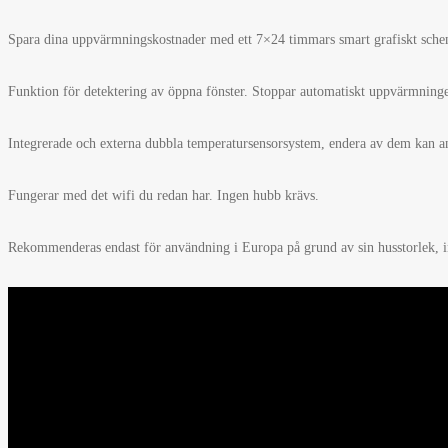
Spara dina uppvärmningskostnader med ett 7×24 timmars smart grafiskt schem
Funktion för detektering av öppna fönster. Stoppar automatiskt uppvärmninge
Integrerade och externa dubbla temperatursensorsystem, endera av dem kan a
Fungerar med det wifi du redan har. Ingen hubb krävs.
Rekommenderas endast för användning i Europa på grund av sin husstorlek, 