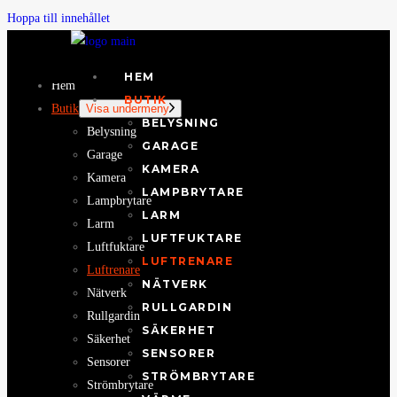
Hoppa till innehållet
HEM
Hem
BUTIK
Butik
Visa undermeny
BELYSNING
Belysning
GARAGE
Garage
KAMERA
Kamera
LAMPBRYTARE
Lampbrytare
LARM
Larm
LUFTFUKTARE
Luftfuktare
LUFTRENARE
Luftrenare
NÄTVERK
Nätverk
RULLGARDIN
Rullgardin
SÄKERHET
Säkerhet
SENSORER
Sensorer
STRÖMBRYTARE
Strömbrytare