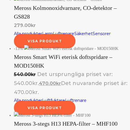
Meross Kolmonoxidvarnare, CO-detektor –
GS828
279.00
kr
Alla produkter
Larm
Luftrenare
Säkerhet
Sensorer
VISA PRODUKT
-13%
Meross Smart WiFi eterisk doftspridare –
MOD150HK
Det ursprungliga priset var:
540.00
kr
540.00kr.
Det nuvarande priset är:
470.00
kr
470.00kr.
Alla produkter
Luftfuktare
Luftrenare
VISA PRODUKT
Meross 3-stegs H13 HEPA-filter – MHF100