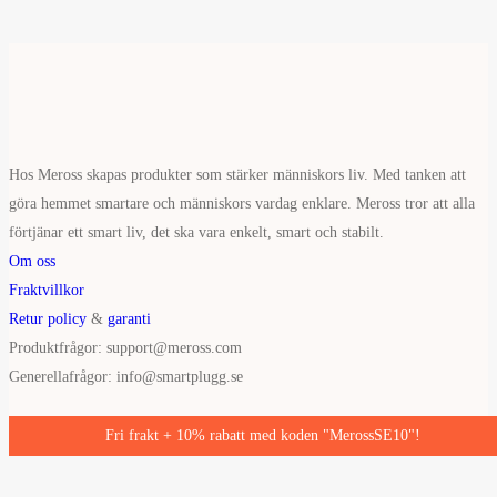
Hos Meross skapas produkter som stärker människors liv. Med tanken att
göra hemmet smartare och människors vardag enklare. Meross tror att alla
förtjänar ett smart liv, det ska vara enkelt, smart och stabilt.
Om oss
Fraktvillkor
Retur policy
&
garanti
Produktfrågor: support@meross.com
Generellafrågor: info@smartplugg.se
Instagram
|
Youtube
Fri frakt + 10% rabatt med koden "MerossSE10"!