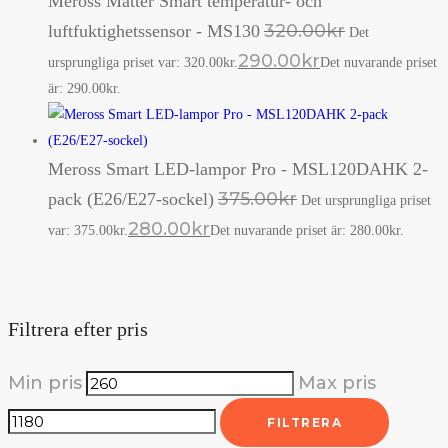
Meross Matter Smart temperatur- och
320.00
kr
luftfuktighetssensor - MS130
Det
290.00
kr
ursprungliga priset var: 320.00kr.
Det nuvarande priset
är: 290.00kr.
Meross Smart LED-lampor Pro - MSL120DAHK 2-
375.00
kr
pack (E26/E27-sockel)
Det ursprungliga priset
280.00
kr
var: 375.00kr.
Det nuvarande priset är: 280.00kr.
Filtrera efter pris
Min pris
Max pris
FILTRERA