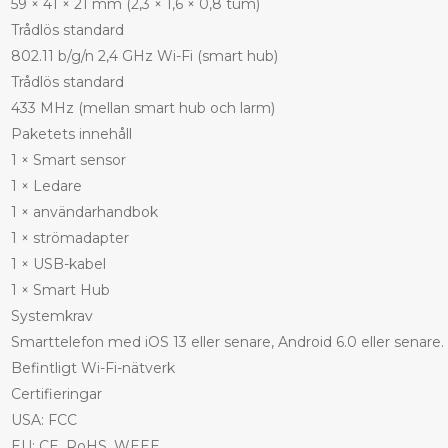
59 × 41 × 21 mm (2,3 × 1,6 × 0,8 tum)
Trådlös standard
802.11 b/g/n 2,4 GHz Wi-Fi (smart hub)
Trådlös standard
433 MHz (mellan smart hub och larm)
Paketets innehåll
1 × Smart sensor
1 × Ledare
1 × användarhandbok
1 × strömadapter
1 × USB-kabel
1 × Smart Hub
Systemkrav
Smarttelefon med iOS 13 eller senare, Android 6.0 eller senare.
Befintligt Wi-Fi-nätverk
Certifieringar
USA: FCC
EU: CE, RoHS, WEEE