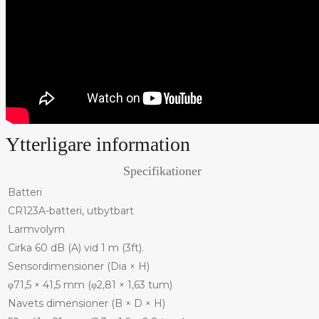
Ytterligare information
Specifikationer
Batteri
CR123A-batteri, utbytbart
Larmvolym
Cirka 60 dB (A) vid 1 m (3ft).
Sensordimensioner (Dia × H)
φ71,5 × 41,5 mm (φ2,81 × 1,63 tum)
Navets dimensioner (B × D × H)