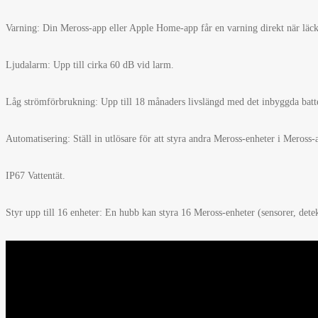
Varning: Din Meross-app eller Apple Home-app får en varning direkt när läc
Ljudalarm: Upp till cirka 60 dB vid larm.
Låg strömförbrukning: Upp till 18 månaders livslängd med det inbyggda batte
Automatisering: Ställ in utlösare för att styra andra Meross-enheter i Meross-
IP67 Vattentät.
Styr upp till 16 enheter: En hubb kan styra 16 Meross-enheter (sensorer, detek