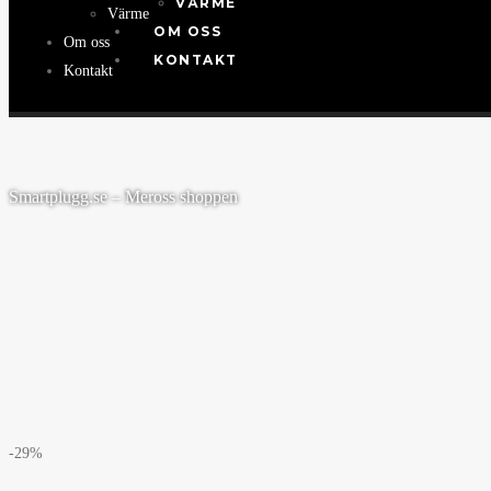
VÄRME
Värme
OM OSS
Om oss
KONTAKT
Kontakt
Smartplugg.se – Meross shoppen
-29%