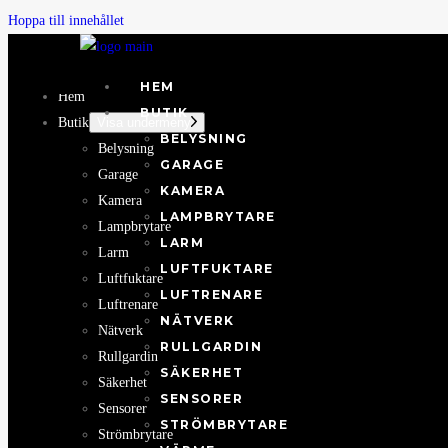
Hoppa till innehållet
HEM
Hem
BUTIK
Butik
Visa undermeny
BELYSNING
Belysning
GARAGE
Garage
KAMERA
Kamera
LAMPBRYTARE
Lampbrytare
LARM
Larm
LUFTFUKTARE
Luftfuktare
LUFTRENARE
Luftrenare
NÄTVERK
Nätverk
RULLGARDIN
Rullgardin
SÄKERHET
Säkerhet
SENSORER
Sensorer
STRÖMBRYTARE
Strömbrytare