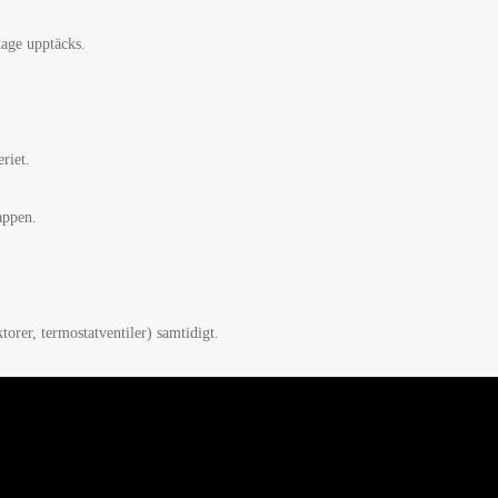
kage upptäcks.
riet.
appen.
torer, termostatventiler) samtidigt.