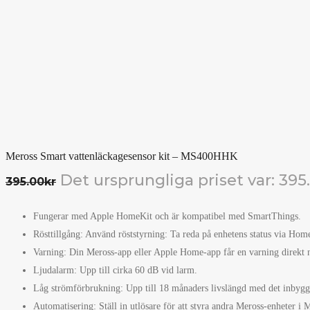
Meross Smart vattenläckagesensor kit – MS400HHK
Det ursprungliga priset var: 395
395.00
kr
Fungerar med Apple HomeKit och är kompatibel med SmartThings.
Rösttillgång: Använd röststyrning: Ta reda på enhetens status via Home
Varning: Din Meross-app eller Apple Home-app får en varning direkt n
Ljudalarm: Upp till cirka 60 dB vid larm.
Låg strömförbrukning: Upp till 18 månaders livslängd med det inbyggd
Automatisering: Ställ in utlösare för att styra andra Meross-enheter i 