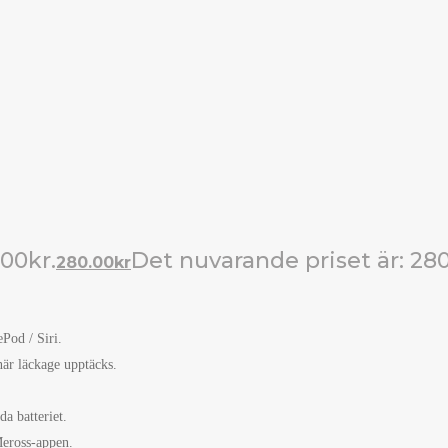
.00kr.
Det nuvarande priset är: 280
280.00
kr
Pod / Siri.
är läckage upptäcks.
a batteriet.
Meross-appen.