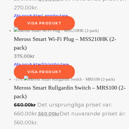
270.00kr.
Alla produkter
Lampbrytare
VISA PRODUKT
Meross Smart Wi-Fi Plug – MSS210HK (2-
pack)
375.00
kr
Alla produkter
Strömbrytare
VISA PRODUKT
-15%
Meross Smart Rullgardin Switch – MRS100 (2-
pack)
Det ursprungliga priset var:
660.00
kr
660.00kr.
Det nuvarande priset är:
560.00
kr
560.00kr.