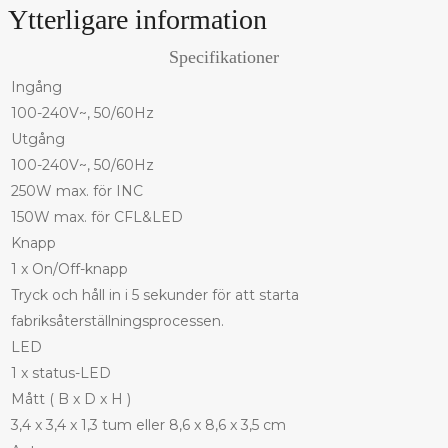
Ytterligare information
Specifikationer
Ingång
100-240V~, 50/60Hz
Utgång
100-240V~, 50/60Hz
250W max. för INC
150W max. för CFL&LED
Knapp
1 x On/Off-knapp
Tryck och håll in i 5 sekunder för att starta
fabriksåterställningsprocessen.
LED
1 x status-LED
Mått ( B x D x H )
3,4 x 3,4 x 1,3 tum eller 8,6 x 8,6 x 3,5 cm