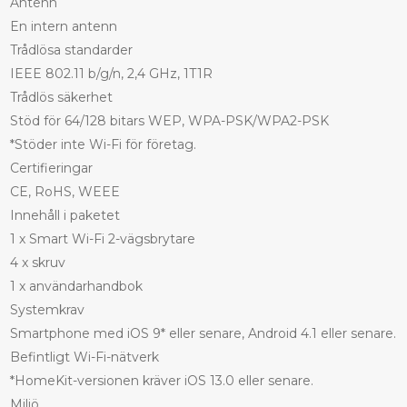
Antenn
En intern antenn
Trådlösa standarder
IEEE 802.11 b/g/n, 2,4 GHz, 1T1R
Trådlös säkerhet
Stöd för 64/128 bitars WEP, WPA-PSK/WPA2-PSK
*Stöder inte Wi-Fi för företag.
Certifieringar
CE, RoHS, WEEE
Innehåll i paketet
1 x Smart Wi-Fi 2-vägsbrytare
4 x skruv
1 x användarhandbok
Systemkrav
Smartphone med iOS 9* eller senare, Android 4.1 eller senare.
Befintligt Wi-Fi-nätverk
*HomeKit-versionen kräver iOS 13.0 eller senare.
Miljö