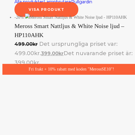
Alla produkter
Lampbrytare
Rullgardin
VISA PRODUKT
-20%
Meross Smart Nattljus & White Noise ljud –
HP110AHK
Det ursprungliga priset var:
499.00
kr
499.00kr.
Det nuvarande priset är:
399.00
kr
399.00kr.
Fri frakt + 10% rabatt med koden "MerossSE10"!
Alla produkter
Belysning
VISA PRODUKT
Hos Meross skapas produkter som stärker människors liv. Med tanken att