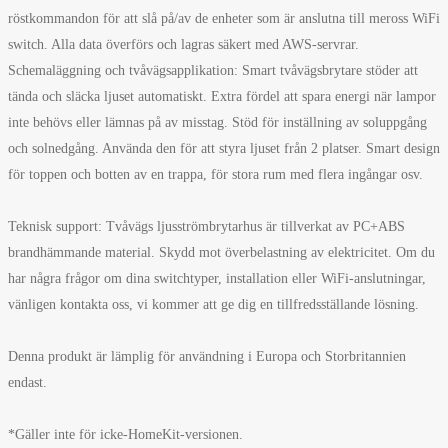
röstkommandon för att slå på/av de enheter som är anslutna till meross WiFi
switch. Alla data överförs och lagras säkert med AWS-servrar.
Schemaläggning och tvåvägsapplikation: Smart tvåvägsbrytare stöder att
tända och släcka ljuset automatiskt. Extra fördel att spara energi när lampor
inte behövs eller lämnas på av misstag. Stöd för inställning av soluppgång
och solnedgång. Använda den för att styra ljuset från 2 platser. Smart design
för toppen och botten av en trappa, för stora rum med flera ingångar osv.
Teknisk support: Tvåvägs ljusströmbrytarhus är tillverkat av PC+ABS
brandhämmande material. Skydd mot överbelastning av elektricitet. Om du
har några frågor om dina switchtyper, installation eller WiFi-anslutningar,
vänligen kontakta oss, vi kommer att ge dig en tillfredsställande lösning.
Denna produkt är lämplig för användning i Europa och Storbritannien
endast.
*Gäller inte för icke-HomeKit-versionen.