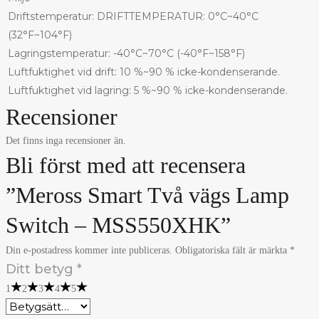
Driftstemperatur: DRIFTTEMPERATUR: 0°C~40°C
(32°F~104°F)
Lagringstemperatur: -40°C~70°C (-40°F~158°F)
Luftfuktighet vid drift: 10 %~90 % icke-kondenserande.
Luftfuktighet vid lagring: 5 %~90 % icke-kondenserande.
Recensioner
Det finns inga recensioner än.
Bli först med att recensera
”Meross Smart Två vägs Lamp
Switch – MSS550XHK”
Din e-postadress kommer inte publiceras.
Obligatoriska fält är märkta
*
Ditt betyg
*
1
2
3
4
5