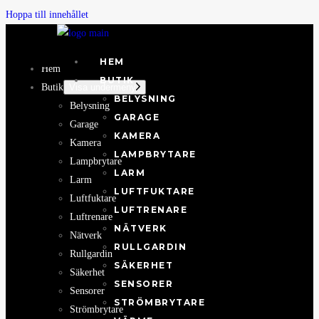
Hoppa till innehållet
HEM
Hem
BUTIK
Butik
Visa undermeny
BELYSNING
Belysning
GARAGE
Garage
KAMERA
Kamera
LAMPBRYTARE
Lampbrytare
LARM
Larm
LUFTFUKTARE
Luftfuktare
LUFTRENARE
Luftrenare
NÄTVERK
Nätverk
RULLGARDIN
Rullgardin
SÄKERHET
Säkerhet
SENSORER
Sensorer
STRÖMBRYTARE
Strömbrytare