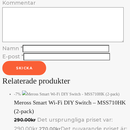
Kommentar
Namn
*
E-post
*
SKICKA
Relaterade produkter
-7%
Meross Smart Wi-Fi DIY Switch – MSS710HK
(2-pack)
Det ursprungliga priset var:
290.00
kr
290.00kr.
Det nuvarande priset är:
270.00
kr