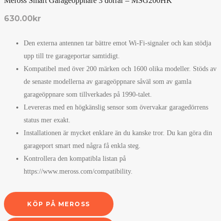
Meross Smart Garageöppnare 3 dörrar – MSG200HK
630.00
kr
Den externa antennen tar bättre emot Wi-Fi-signaler och kan stödja
upp till tre garageportar samtidigt.
Kompatibel med över 200 märken och 1600 olika modeller. Stöds av
de senaste modellerna av garageöppnare såväl som av gamla
garageöppnare som tillverkades på 1990-talet.
Levereras med en högkänslig sensor som övervakar garagedörrens
status mer exakt.
Installationen är mycket enklare än du kanske tror. Du kan göra din
garageport smart med några få enkla steg.
Kontrollera den kompatibla listan på
https://www.meross.com/compatibility.
KÖP PÅ MEROSS