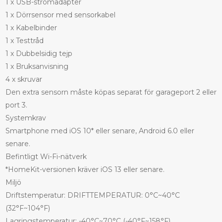
1 x USB-strömadapter
1 x Dörrsensor med sensorkabel
1 x Kabelbinder
1 x Testtråd
1 x Dubbelsidig tejp
1 x Bruksanvisning
4 x skruvar
Den extra sensorn måste köpas separat för garageport 2 eller
port 3.
Systemkrav
Smartphone med iOS 10* eller senare, Android 6.0 eller
senare.
Befintligt Wi-Fi-nätverk
*HomeKit-versionen kräver iOS 13 eller senare.
Miljö
Driftstemperatur: DRIFTTEMPERATUR: 0°C~40°C
(32°F~104°F)
Lagringstemperatur: -40°C~70°C (-40°F~158°F)