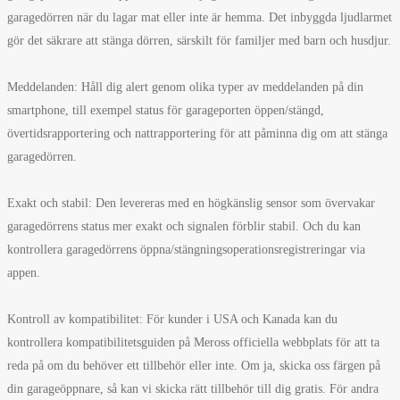
garagedörren när du lagar mat eller inte är hemma. Det inbyggda ljudlarmet
gör det säkrare att stänga dörren, särskilt för familjer med barn och husdjur.
Meddelanden: Håll dig alert genom olika typer av meddelanden på din
smartphone, till exempel status för garageporten öppen/stängd,
övertidsrapportering och nattrapportering för att påminna dig om att stänga
garagedörren.
Exakt och stabil: Den levereras med en högkänslig sensor som övervakar
garagedörrens status mer exakt och signalen förblir stabil. Och du kan
kontrollera garagedörrens öppna/stängningsoperationsregistreringar via
appen.
Kontroll av kompatibilitet: För kunder i USA och Kanada kan du
kontrollera kompatibilitetsguiden på Meross officiella webbplats för att ta
reda på om du behöver ett tillbehör eller inte. Om ja, skicka oss färgen på
din garageöppnare, så kan vi skicka rätt tillbehör till dig gratis. För andra