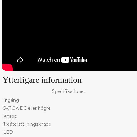
Ytterligare information
Specifikationer
Ingång
5V/1,0A DC eller högre
Knapp
1 x återställningsknapp
LED