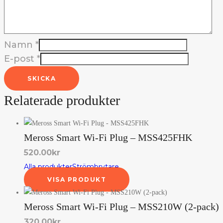
Namn
*
E-post
*
SKICKA
Relaterade produkter
Meross Smart Wi-Fi Plug – MSS425FHK
520.00
kr
Alla produkter
Strömbrytare
VISA PRODUKT
Meross Smart Wi-Fi Plug – MSS210W (2-pack)
320.00
kr