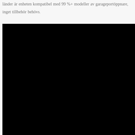
länder är enheten kompatibel med 99 %+ modeller av garageportöppnare,
inget tillbehör behövs.