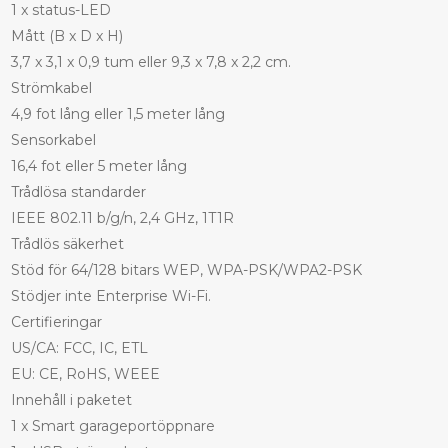
1 x status-LED
Mått (B x D x H)
3,7 x 3,1 x 0,9 tum eller 9,3 x 7,8 x 2,2 cm.
Strömkabel
4,9 fot lång eller 1,5 meter lång
Sensorkabel
16,4 fot eller 5 meter lång
Trådlösa standarder
IEEE 802.11 b/g/n, 2,4 GHz, 1T1R
Trådlös säkerhet
Stöd för 64/128 bitars WEP, WPA-PSK/WPA2-PSK
Stödjer inte Enterprise Wi-Fi.
Certifieringar
US/CA: FCC, IC, ETL
EU: CE, RoHS, WEEE
Innehåll i paketet
1 x Smart garageportöppnare