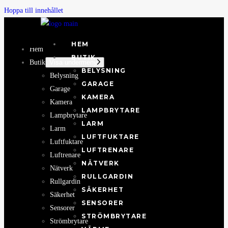
Hoppa till innehållet
HEM
Hem
BUTIK
Butik
Visa undermeny
BELYSNING
Belysning
GARAGE
Garage
KAMERA
Kamera
LAMPBRYTARE
Lampbrytare
LARM
Larm
LUFTFUKTARE
Luftfuktare
LUFTRENARE
Luftrenare
NÄTVERK
Nätverk
RULLGARDIN
Rullgardin
SÄKERHET
Säkerhet
SENSORER
Sensorer
STRÖMBRYTARE
Strömbrytare