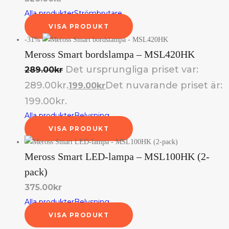
Alla produkter
Strömbrytare
VISA PRODUKT
-31%
Meross Smart bordslampa – MSL420HK
Det ursprungliga priset var:
289.00
kr
289.00kr.
Det nuvarande priset är:
199.00
kr
199.00kr.
Alla produkter
Belysning
VISA PRODUKT
Meross Smart LED-lampa – MSL100HK (2-
pack)
375.00
kr
Alla produkter
Belysning
VISA PRODUKT