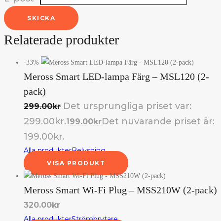
SKICKA
Relaterade produkter
-33%
Meross Smart LED-lampa Färg – MSL120 (2-
pack)
Det ursprungliga priset var:
299.00
kr
299.00kr.
Det nuvarande priset är:
199.00
kr
199.00kr.
Alla produkter
Belysning
VISA PRODUKT
Meross Smart Wi-Fi Plug – MSS210W (2-pack)
320.00
kr
Alla produkter
Strömbrytare