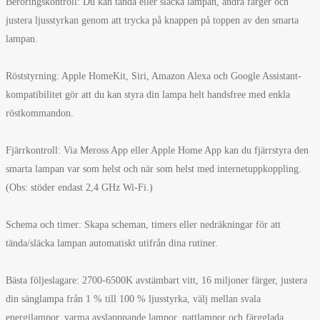
Beröringskontroll: Du kan tända eller släcka lampan, ändra färger och
justera ljusstyrkan genom att trycka på knappen på toppen av den smarta
lampan.
Röststyrning: Apple HomeKit, Siri, Amazon Alexa och Google Assistant-
kompatibilitet gör att du kan styra din lampa helt handsfree med enkla
röstkommandon.
Fjärrkontroll: Via Meross App eller Apple Home App kan du fjärrstyra den
smarta lampan var som helst och när som helst med internetuppkoppling.
(Obs: stöder endast 2,4 GHz Wi-Fi.)
Schema och timer: Skapa scheman, timers eller nedräkningar för att
tända/släcka lampan automatiskt utifrån dina rutiner.
Bästa följeslagare: 2700-6500K avstämbart vitt, 16 miljoner färger, justera
din sänglampa från 1 % till 100 % ljusstyrka, välj mellan svala
energilampor, varma avslappnande lampor, nattlampor och färgglada