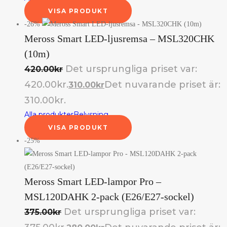
VISA PRODUKT
-26%
Meross Smart LED-ljusremsa – MSL320CHK
(10m)
Det ursprungliga priset var:
420.00
kr
420.00kr.
Det nuvarande priset är:
310.00
kr
310.00kr.
Alla produkter
Belysning
VISA PRODUKT
-25%
Meross Smart LED-lampor Pro –
MSL120DAHK 2-pack (E26/E27-sockel)
Det ursprungliga priset var:
375.00
kr