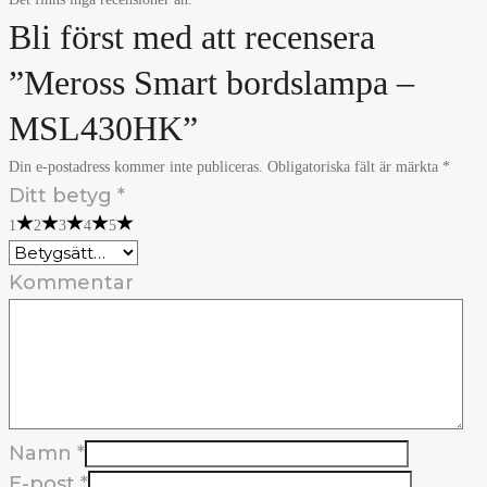
Bli först med att recensera
”Meross Smart bordslampa –
MSL430HK”
Din e-postadress kommer inte publiceras.
Obligatoriska fält är märkta
*
Ditt betyg
*
1
2
3
4
5
Kommentar
Namn
*
E-post
*