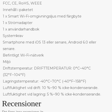
FCC, CE, RoHS, WEEE
Innehåll i paketet
1 x Smart Wi-Fi-omgivningsljus med färgbyte
1 x Strömadapter
1 x användarhandbok
Systemkrav
Smartphone med iOS 13 eller senare, Android 6.0 eller
senare.
Befintligt Wi-Fi-nätverk
Miljö
Driftstemperatur: DRIFTTEMPERATUR: 0°C~40°C
(32°F~104°F)
Lagringstemperatur: -40°C~70°C (-40°F~158°F)
Luftfuktighet vid drift: 10 %~90 % icke-kondenserande.
Luftfuktighet vid lagring: 5 %~90 % icke-kondenserande.
Recensioner
Det finns inga recensioner än.