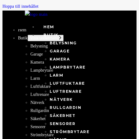
Hoppa till innehållet
HEM
Hem
BUTIK
Butik
Visa undermeny
BELYSNING
Belysning
GARAGE
Garage
KAMERA
Kamera
LAMPBRYTARE
Lampbrytare
LARM
Larm
LUFTFUKTARE
Luftfuktare
LUFTRENARE
Luftrenare
NÄTVERK
Nätverk
RULLGARDIN
Rullgardin
SÄKERHET
Säkerhet
SENSORER
Sensorer
STRÖMBRYTARE
Strömbrytare