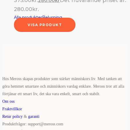
375.00kr.
Det nuvarande priset är:
280.00
kr
280.00kr.
Alla produkter
Belysning
VISA PRODUKT
Hos Meross skapas produkter som stärker människors liv. Med tanken att
göra hemmet smartare och människors vardag enklare. Meross tror att alla
förtjänar ett smart liv, det ska vara enkelt, smart och stabilt.
Om oss
Fraktvillkor
Retur policy
&
garanti
Produktfrågor: support@meross.com